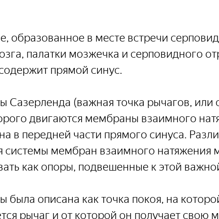
, образованное в месте встречи серповид
озга, палатки мозжечка и серповидного от
содержит прямой синус.
ы Сазерленда (важная точка рычагов, или 
орого двигаются мембраны взаимного натя
а в передней части прямого синуса. Разл
я системы мембран взаимного натяжения 
ать как опоры, подвешенные к этой важной
ы была описана как точка покоя, на которо
ся рычаг и от которой он получает свою 