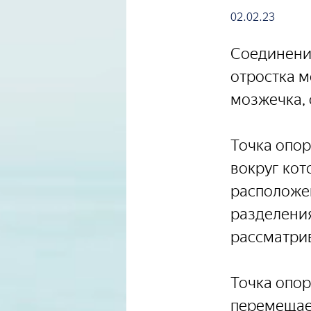
02.02.23
Соединение
отростка м
мозжечка, 
Точка опор
вокруг кот
расположен
разделени
рассматрив
Точка опор
перемещает