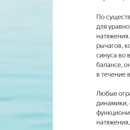
По существ
для уравн
натяжения.
рычагов, к
синуса во 
балансе, о
в течение 
Любые огра
динамики, 
функциони
натяжения,