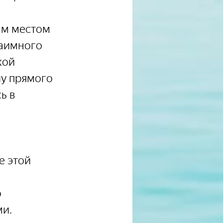
ым местом 
аимного 
кой 
лу прямого 
ь в 
 этой 
 
ми.