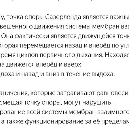
у, точка опоры Сазерленда является важн
овешенного движения системы мембран вз
 Она фактически является движущейся точ
оторая перемещается назад и вперёд по уг
время циклов первичного дыхания. Находяс
на движется вперёд и вверх
вдоха и назад и вниз в течение выдоха.
ничения, которые затрагивают равновесие
смещая точку опоры, могут нарушить 
рование всей системы мембран взаимного
 а также функционирование за её предела