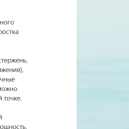
ного 
ростка 
стержень, 
жения), 
ичные 
можно 
 точке.
й 
мощность.