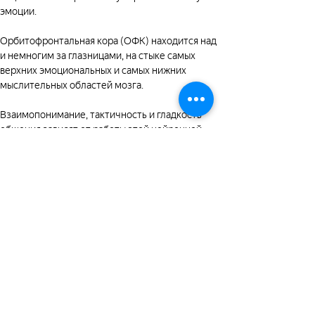
социальные нейронные пути распознают чужие 
эмоции.
Орбитофронтальная кора (ОФК) находится над 
и немногим за глазницами, на стыке самых 
верхних эмоциональных и самых нижних 
мыслительных областей мозга.
Взаимопонимание, тактичность и гладкость 
общения зависят от работы этой нейронной 
системы. В ОФК есть нейроны, которые 
распознают эмоции по выражению лица или 
интонации и соотносят эту внешнюю 
информацию с внутренним опытом, в 
результате чего двое чувствуют, что симпатия 
взаимна. ОФК оценивает эстетические свойства 
людей. Для взаимной симпатии также важен 
запах.
Прежде, чем мы полностью осознаем какие 
скрытые чувства зародились в нас, прежде чем 