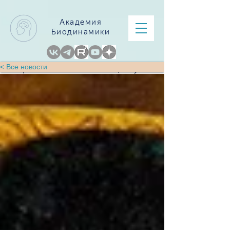
Академия
Биодинамики
Нейроанатомия поцелуя
< Все новости