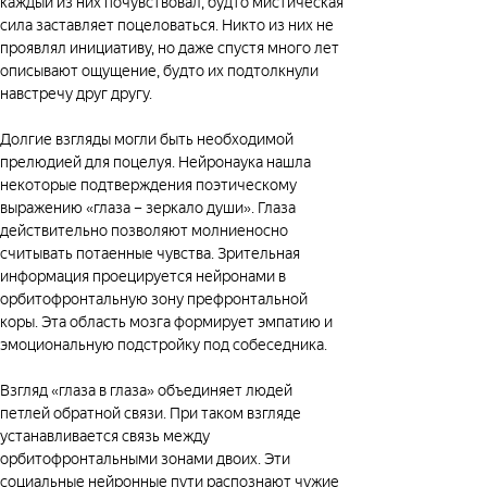
каждый из них почувствовал, будто мистическая 
сила заставляет поцеловаться. Никто из них не 
проявлял инициативу, но даже спустя много лет 
описывают ощущение, будто их подтолкнули 
навстречу друг другу.
Долгие взгляды могли быть необходимой 
прелюдией для поцелуя. Нейронаука нашла 
некоторые подтверждения поэтическому 
выражению «глаза – зеркало души». Глаза 
действительно позволяют молниеносно 
считывать потаенные чувства. Зрительная 
информация проецируется нейронами в 
орбитофронтальную зону префронтальной 
коры. Эта область мозга формирует эмпатию и 
эмоциональную подстройку под собеседника.
Взгляд «глаза в глаза» объединяет людей 
петлей обратной связи. При таком взгляде 
устанавливается связь между 
орбитофронтальными зонами двоих. Эти 