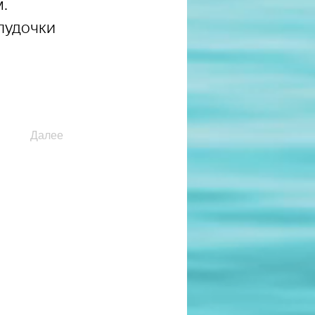
. 
лудочки 
Далее