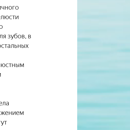
ичного 
елюсти 
о 
я зубов, в 
остальных 
люстным 
 
ела 
лжением 
ут 