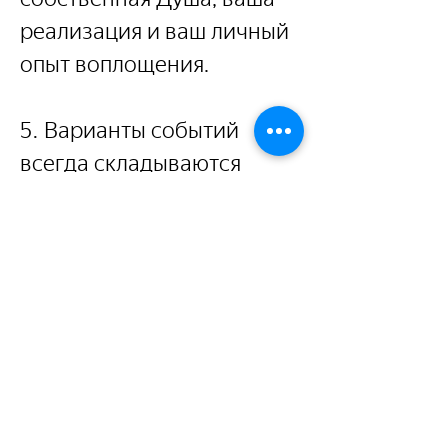
реализация и ваш личный 
опыт воплощения.
5. Варианты событий 
всегда складываются 
наилучшим образом, если 
вы сфокусированы на 
цели, ваше намерение 
определено, а если вы 
обращаете внимание на 
события, то обращаете 
внимание на средства 
достижения и в этом 