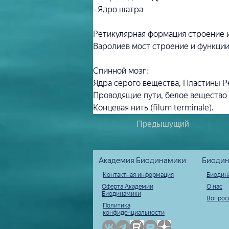
⁃ Ядро шатра
Ретикулярная формация строение 
Варолиев мост строение и функци
Спинной мозг:
Ядра серого вещества, Пластины Р
Проводящие пути, белое вещество 
Концевая нить (filum terminale).
Предышущий
Академия Биодинамики
Биодин
Контактная информация
Биодин
Оферта Академии
О нас
Биодинамики
Вопрос
Политика
конфиденциальности