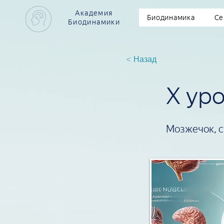
Академия
Биодинамика
Се
Биодинамики
< Назад
X ур
Мозжечок, с