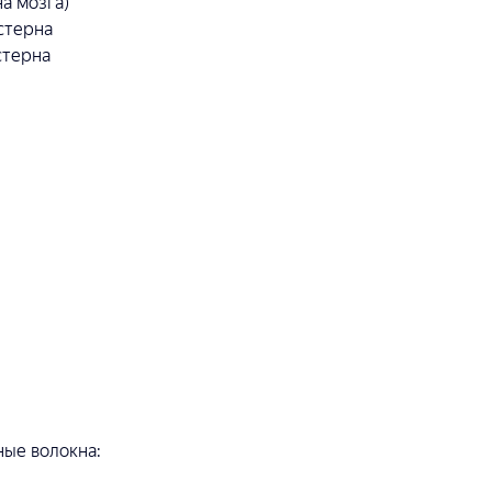
а мозга)
стерна
стерна
ные волокна: