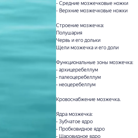
- Средние мозжечковые ножки
- Верхние мозжечковые ножки
Строение мозжечка:
Полушария
Червь и его дольки
Щели мозжечка и его доли
Функциональные зоны мозжечка:
⁃ архицеребеллум
⁃ палеоцеребеллум
⁃ неоцеребеллум
Кровоснабжение мозжечка.
Ядра мозжечка:
⁃ Зубчатое ядро
⁃ Пробковидное ядро
⁃ Шаровидное ядро