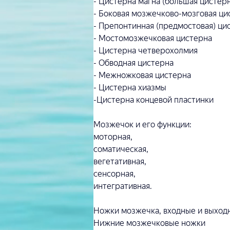
- Цистерна магна (большая цистерн
- Боковая мозжечково-мозговая ци
- Препонтинная (предмостовая) ци
- Мостомозжечковая цистерна
- Цистерна четверохолмия
- Обводная цистерна
- Межножковая цистерна
- Цистерна хиазмы
-Цистерна концевой пластинки
Мозжечок и его функции:
моторная,
соматическая,
вегетативная,
сенсорная,
интегративная.
Ножки мозжечка, входные и выход
Нижние мозжечковые ножки