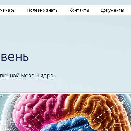
минары
Полезно знать
Контакты
Документы
овень
пинной мозг и ядра.