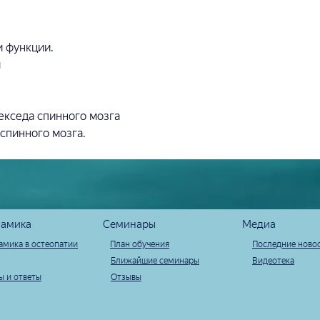
и функции.
и
екседа спинного мозга
спинного мозга.
амика
Семинары
Медиа
амика в остеопатии
План обучения
Последние ново
Ближайшие семинары
Видеотека
ы и ответы
Отзывы