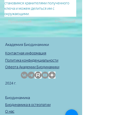
становимся хранителями полученного 
ключа и можем делиться им с 
окружающими.
Предышущий
Следующий
Академия Биодинамики
Контактная информация
Политика конфиденциальности
Оферта Академии Биодинамики
2024 г.
Биодинамика
Биодинамика в остеопатии
О нас