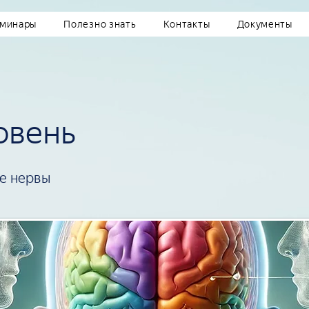
минары
Полезно знать
Контакты
Документы
овень
е нервы