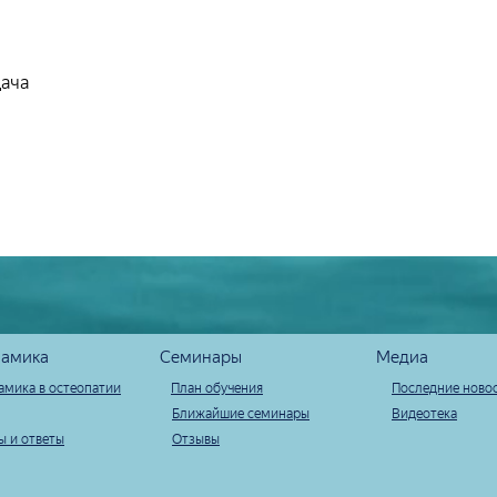
дача
амика
Семинары
Медиа
амика в остеопатии
План обучения
Последние ново
Ближайшие семинары
Видеотека
ы и ответы
Отзывы