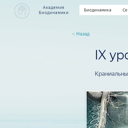
Академия
Биодинамика
Се
Биодинамики
< Назад
IX ур
Краниальны