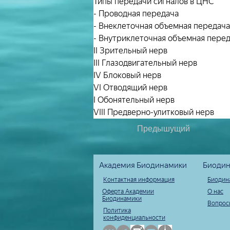
Типы передачи сигналов в ЦНС
- Проводная передача
- Внеклеточная объемная передача
- Внутриклеточная объемная пере
II Зрительный нерв
III Глазодвигательный нерв
IV Блоковый нерв
VI Отводящий нерв
I Обонятельный нерв
VIII Предверно-улитковый нерв
Предышущий
Академия Биодинамики
Биодин
Контактная информация
Биодин
Оферта Академии
О нас
Биодинамики
Вопрос
Политика
конфиденциальности